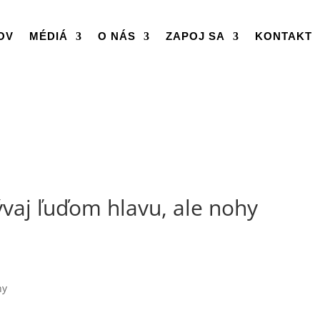
OV
MÉDIÁ
O NÁS
ZAPOJ SA
KONTAKT
vaj ľuďom hlavu, ale nohy
hy