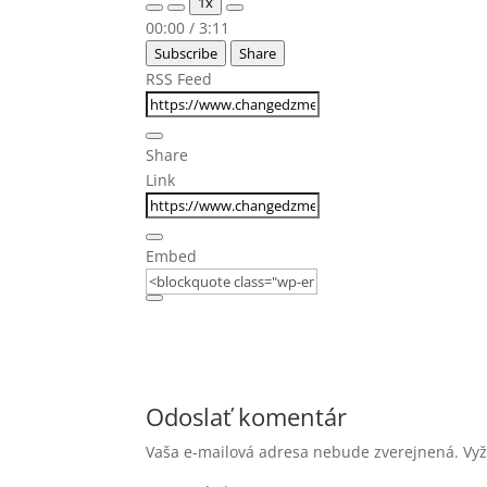
1x
Episode
Episode
Mute/Unmute
Rewind
Fast
00:00
/
3:11
Episode
10
Forward
Subscribe
Share
Seconds
30
seconds
RSS Feed
Share
Link
Embed
Odoslať komentár
Vaša e-mailová adresa nebude zverejnená.
Vy