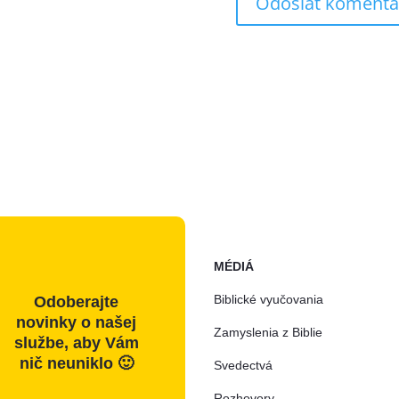
MÉDIÁ
Biblické vyučovania
Odoberajte
novinky o našej
Zamyslenia z Biblie
službe, aby Vám
nič neuniklo 🙂
Svedectvá
Rozhovory