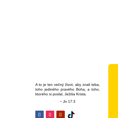
A to je ten večný život, aby znali teba,
toho jediného pravého Boha, a toho,
ktorého si poslal, Ježiša Krista.
~ Jn 17:3