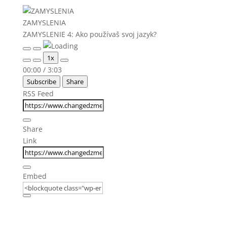
ZAMYSLENIA
ZAMYSLENIE 4: Ako používaš svoj jazyk?
Play
Pause
1x
Episode
Episode
Mute/Unmute
Rewind
Fast
00:00
/
3:03
Episode
10
Forward
Subscribe
Share
Seconds
30
seconds
RSS Feed
Share
Link
Embed