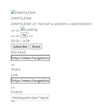
ZAMYSLENIA
ZAMYSLENIE 23: Neriaď sa pocitmi a okolnosťami!
Play
Pause
1x
Episode
Episode
Mute/Unmute
Rewind
Fast
00:00
/
4:09
Episode
10
Forward
Subscribe
Share
Seconds
30
seconds
RSS Feed
Share
Link
Embed