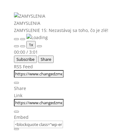
ZAMYSLENIA
ZAMYSLENIE 15: Nezastávaj sa toho, čo je zlé!
Play
Pause
1x
Episode
Episode
Mute/Unmute
Rewind
Fast
00:00
/
3:01
Episode
10
Forward
Subscribe
Share
Seconds
30
seconds
RSS Feed
Share
Link
Embed