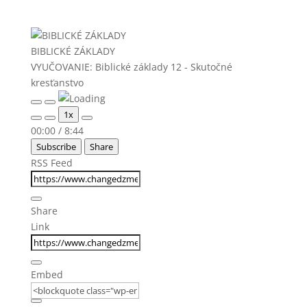
BIBLICKÉ ZÁKLADY
VYUČOVANIE: Biblické základy 12 - Skutočné
kresťanstvo
Play
Pause
1x
Episode
Episode
Mute/Unmute
Rewind
Fast
00:00
/
8:44
Episode
10
Forward
Subscribe
Share
Seconds
30
seconds
RSS Feed
Share
Link
Embed